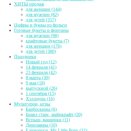
ХИТЫ продаж
для женщин (144)
для мужчин (82)
для детей (357)
Цифры и буквы из фольги
Готовые букеты и фонтаны
для мужчин (98)
крафтовые букеты (7)
для женщин (176)
для детей (380)
Праздники
Новый год (12)
14 февраля (41)
23 февраля (42)
8 марта (30)
9 мая (18)
выпускной (26)
1 сентября (15)
Хэллоуин (16)
Мультгерои, игры
Барбоскины (6)
Бравл старс, майнкрафт (20)
Вспыш, машинки (11)
Динозавры (10)
Единороги, My Little Pony (32)