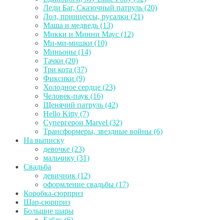
Леди Баг, Сказочный патруль (20)
Лол, принцессы, русалки (21)
Маша и медведь (13)
Микки и Минни Маус (12)
Ми-ми-мишки (10)
Миньоны (14)
Тачки (20)
Три кота (37)
Фиксики (9)
Холодное сердце (23)
Человек-паук (16)
Щенячий патруль (42)
Hello Kitty (7)
Супергерои Marvel (32)
Трансформеры, звездные войны (6)
На выписку
девочке (23)
мальчику (31)
Свадьба
девичник (12)
оформление свадьбы (17)
Коробка-сюрприз
Шар-сюрприз
Большие шары
Баблс (6)