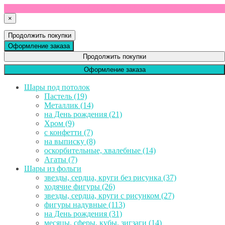
Бесплатная доставка по Санкт-Петербургу от 3000 рублей!
×
Продолжить покупки
Оформление заказа
Продолжить покупки
Оформление заказа
Шары под потолок
Пастель (19)
Металлик (14)
на День рождения (21)
Хром (9)
с конфетти (7)
на выписку (8)
оскорбительные, хвалебные (14)
Агаты (7)
Шары из фольги
звезды, сердца, круги без рисунка (37)
ходячие фигуры (26)
звезды, сердца, круги с рисунком (27)
фигуры надувные (113)
на День рождения (31)
месяцы, сферы, кубы, зигзаги (14)