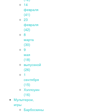
14
февраля
(41)
23
февраля
(42)
8
марта
(30)
9
мая
(18)
выпускной
(26)
1
сентября
(15)
Хэллоуин
(16)
Мультгерои,
игры
Барбоскины