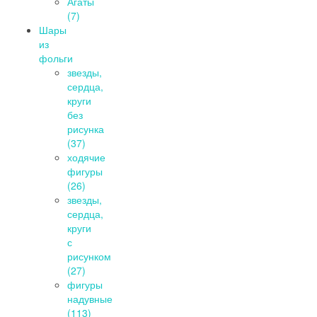
Агаты
(7)
Шары
из
фольги
звезды,
сердца,
круги
без
рисунка
(37)
ходячие
фигуры
(26)
звезды,
сердца,
круги
с
рисунком
(27)
фигуры
надувные
(113)