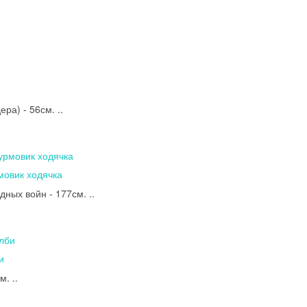
а) - 56см. ..
мовик ходячка
ных войн - 177см. ..
и
. ..