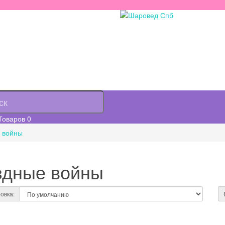
рублей!
Товаров
0
 войны
здные войны
овка: