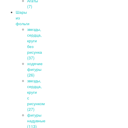
Агаты
(7)
Шары
из
фольги
звезды,
сердца,
круги
без
рисунка
(37)
ходячие
фигуры
(26)
звезды,
сердца,
круги
с
рисунком
(27)
фигуры
надувные
(113)