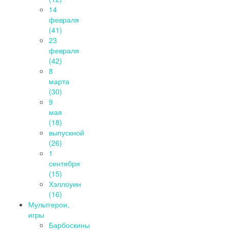
14
февраля
(41)
23
февраля
(42)
8
марта
(30)
9
мая
(18)
выпускной
(26)
1
сентября
(15)
Хэллоуин
(16)
Мультгерои,
игры
Барбоскины