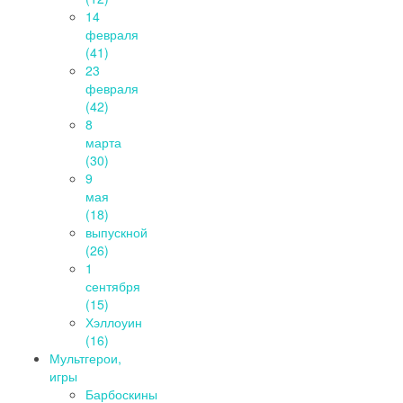
14
февраля
(41)
23
февраля
(42)
8
марта
(30)
9
мая
(18)
выпускной
(26)
1
сентября
(15)
Хэллоуин
(16)
Мультгерои,
игры
Барбоскины