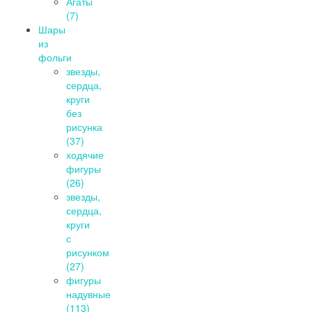
Агаты
(7)
Шары
из
фольги
звезды,
сердца,
круги
без
рисунка
(37)
ходячие
фигуры
(26)
звезды,
сердца,
круги
с
рисунком
(27)
фигуры
надувные
(113)