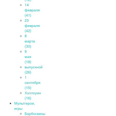
14
февраля
(41)
23
февраля
(42)
8
марта
(30)
9
мая
(18)
выпускной
(26)
1
сентября
(15)
Хэллоуин
(16)
Мультгерои,
игры
Барбоскины