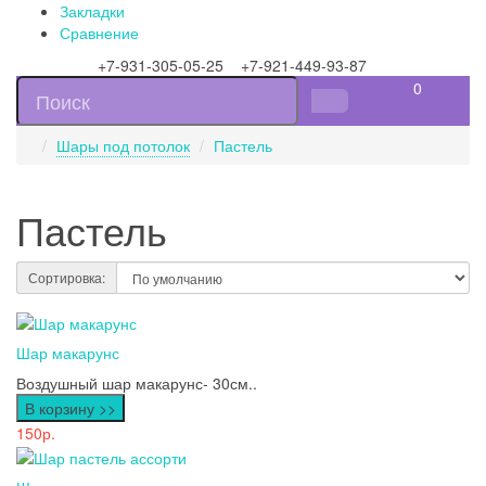
Закладки
Сравнение
+7-931-305-05-25 +7-921-449-93-87
0
Шары под потолок
Пастель
Пастель
Сортировка:
Шар макарунс
Воздушный шар макарунс- 30см..
В корзину >>
150р.