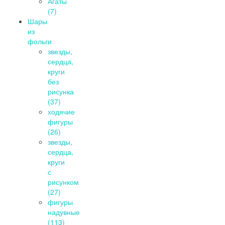
Агаты
(7)
Шары
из
фольги
звезды,
сердца,
круги
без
рисунка
(37)
ходячие
фигуры
(26)
звезды,
сердца,
круги
с
рисунком
(27)
фигуры
надувные
(113)