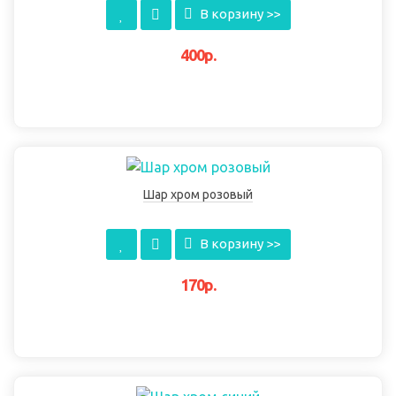
В корзину >>
400р.
Шар хром розовый
В корзину >>
170р.