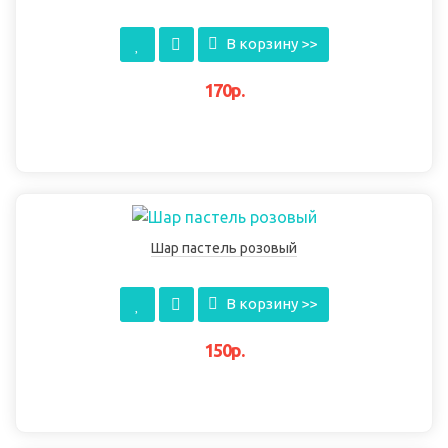
В корзину >>
170р.
Шар пастель розовый
В корзину >>
150р.