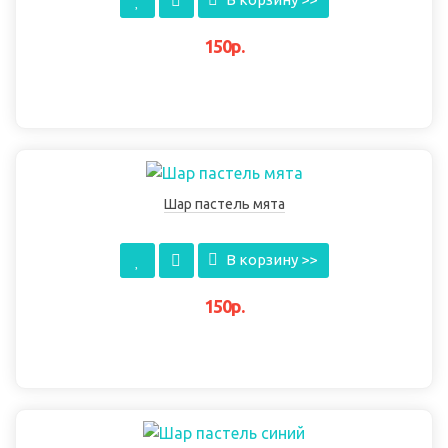
150р.
Шар пастель мята
В корзину >>
150р.