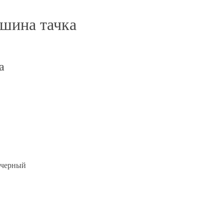
шина тачка
а
 черный