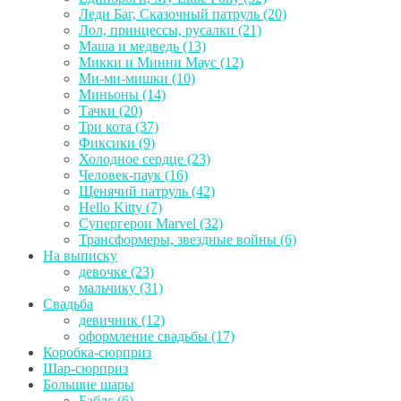
Леди Баг, Сказочный патруль (20)
Лол, принцессы, русалки (21)
Маша и медведь (13)
Микки и Минни Маус (12)
Ми-ми-мишки (10)
Миньоны (14)
Тачки (20)
Три кота (37)
Фиксики (9)
Холодное сердце (23)
Человек-паук (16)
Щенячий патруль (42)
Hello Kitty (7)
Супергерои Marvel (32)
Трансформеры, звездные войны (6)
На выписку
девочке (23)
мальчику (31)
Свадьба
девичник (12)
оформление свадьбы (17)
Коробка-сюрприз
Шар-сюрприз
Большие шары
Баблс (6)