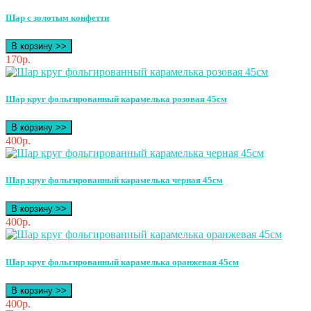
Шар с золотым конфетти
В корзину >>
170р.
Шар круг фольгированный карамелька розовая 45см
В корзину >>
400р.
Шар круг фольгированный карамелька черная 45см
В корзину >>
400р.
Шар круг фольгированный карамелька оранжевая 45см
В корзину >>
400р.