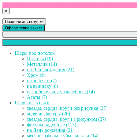
Бесплатная доставка по Санкт-Петербургу от 3000 рублей!
×
Продолжить покупки
Оформление заказа
Шары под потолок
Пастель (19)
Металлик (14)
на День рождения (21)
Хром (9)
с конфетти (7)
на выписку (8)
оскорбительные, хвалебные (14)
Агаты (7)
Шары из фольги
звезды, сердца, круги без рисунка (37)
ходячие фигуры (26)
звезды, сердца, круги с рисунком (27)
фигуры надувные (113)
на День рождения (31)
месяцы, сферы, кубы, зигзаги (14)