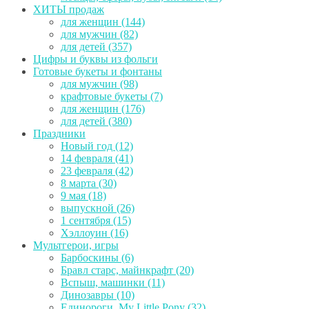
ХИТЫ продаж
для женщин (144)
для мужчин (82)
для детей (357)
Цифры и буквы из фольги
Готовые букеты и фонтаны
для мужчин (98)
крафтовые букеты (7)
для женщин (176)
для детей (380)
Праздники
Новый год (12)
14 февраля (41)
23 февраля (42)
8 марта (30)
9 мая (18)
выпускной (26)
1 сентября (15)
Хэллоуин (16)
Мультгерои, игры
Барбоскины (6)
Бравл старс, майнкрафт (20)
Вспыш, машинки (11)
Динозавры (10)
Единороги, My Little Pony (32)